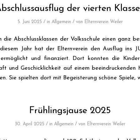
bschlussausflug der vierten Klass
/
/
5. Juni 2025
in
Allgemein
von
Elternverein Weiler
n die Abschlussklassen der Volksschule einen ganz b
 diesem Jahr hat der Elternverein den Ausflug ins 
ermöglicht und finanziert. Dort konnten die Kinder
raft und Geschicklichkeit auf einem beeindruckenden 
len. Sie spielten dort mit Begeisterung schöne Spiele, 
Frühlingsjause 2025
/
/
30. April 2025
in
Allgemein
von
Elternverein Weiler