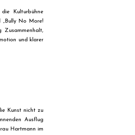
 die Kulturbühne
l „Bully No More!
ig Zusammenhalt,
Emotion und klarer
ie Kunst nicht zu
annenden Ausflug
Frau Hartmann im