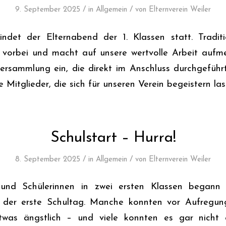
/
/
9. September 2025
in
Allgemein
von
Elternverein Weiler
indet der Elternabend der 1. Klassen statt. Tradit
t vorbei und macht auf unsere wertvolle Arbeit auf
ersammlung ein, die direkt im Anschluss durchgeführt
e Mitglieder, die sich für unseren Verein begeistern las
Schulstart – Hurra!
/
/
8. September 2025
in
Allgemein
von
Elternverein Weiler
und Schülerinnen in zwei ersten Klassen begann
: der erste Schultag. Manche konnten vor Aufregun
was ängstlich – und viele konnten es gar nicht e