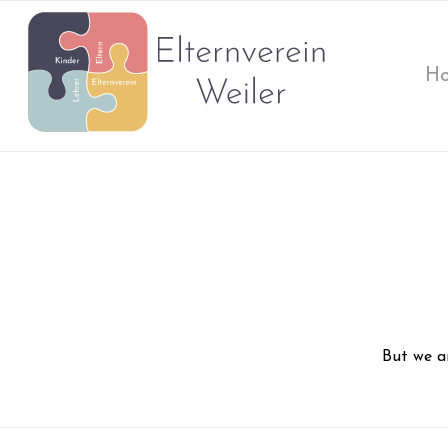
H
But we a