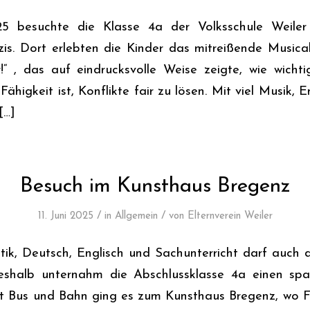
5 besuchte die Klasse 4a der Volksschule Weiler
. Dort erlebten die Kinder das mitreißende Musica
“ , das auf eindrucksvolle Weise zeigte, wie wicht
Fähigkeit ist, Konflikte fair zu lösen. Mit viel Musik, 
[…]
Besuch im Kunsthaus Bregenz
/
/
11. Juni 2025
in
Allgemein
von
Elternverein Weiler
, Deutsch, Englisch und Sachunterricht darf auch d
shalb unternahm die Abschlussklasse 4a einen sp
it Bus und Bahn ging es zum Kunsthaus Bregenz, wo 