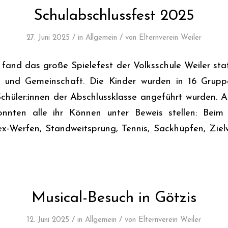
Schulabschlussfest 2025
/
/
27. Juni 2025
in
Allgemein
von
Elternverein Weiler
fand das große Spielefest der Volksschule Weiler stat
und Gemeinschaft. Die Kinder wurden in 16 Gruppen
Schüler:innen der Abschlussklasse angeführt wurden. 
onnten alle ihr Können unter Beweis stellen: Beim G
ex-Werfen, Standweitsprung, Tennis, Sackhüpfen, Ziel
Musical-Besuch in Götzis
/
/
12. Juni 2025
in
Allgemein
von
Elternverein Weiler