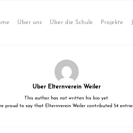
ome
Über uns
Über die Schule
Projekte
Über
Elternverein Weiler
This author has not written his bio yet.
re proud to say that
Elternverein Weiler
contributed 54 entrie