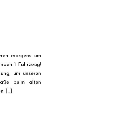
ieren morgens um
nden 1 Fahrzeug!
ügung, um unseren
raße beim alten
n […]