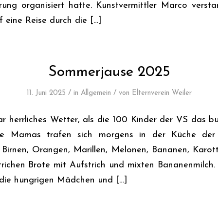
rung organisiert hatte. Kunstvermittler Marco verst
f eine Reise durch die […]
Sommerjause 2025
/
/
11. Juni 2025
in
Allgemein
von
Elternverein Weiler
r herrliches Wetter, als die 100 Kinder der VS das b
ige Mamas trafen sich morgens in der Küche der
, Birnen, Orangen, Marillen, Melonen, Bananen, Karo
strichen Brote mit Aufstrich und mixten Bananenmilch.
 die hungrigen Mädchen und […]