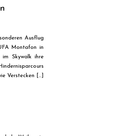
en
esonderen Ausflug
JUFA Montafon in
 im Skywalk ihre
Hindernisparcours
wie Verstecken […]