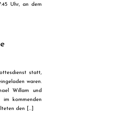
7:45 Uhr, an dem
pe
ttesdienst statt,
eingeladen waren.
chael Willam und
sie im kommenden
alteten den […]