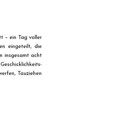
t – ein Tag voller
 eingeteilt, die
An insgesamt acht
eschicklichkeits-
werfen, Tauziehen