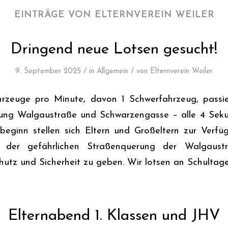
EINTRÄGE VON ELTERNVEREIN WEILER
Dringend neue Lotsen gesucht!
/
/
9. September 2025
in
Allgemein
von
Elternverein Weiler
hrzeuge pro Minute, davon 1 Schwerfahrzeug, pass
zung Walgaustraße und Schwarzengasse – alle 4 Seku
lbeginn stellen sich Eltern und Großeltern zur Verf
n der gefährlichen Straßenquerung der Walgaust
tz und Sicherheit zu geben. Wir lotsen an Schultage
Elternabend 1. Klassen und JHV